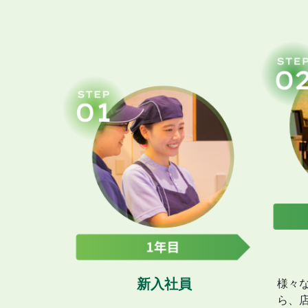
新入社員
様々
ら、