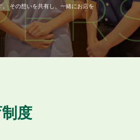
す。 その想いを共有し、一緒にお店を
。
育制度