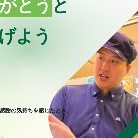
がとう
と
げよう
 感謝の気持ちを感じたとき、
。